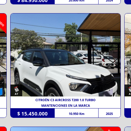
$ 84.950.000
20.800 Km
2024
IDO
CITROËN C3 AIRCROSS T200 1.0 TURBO
MANTENCIONES EN LA MARCA
$ 15.450.000
10.950 Km
2025