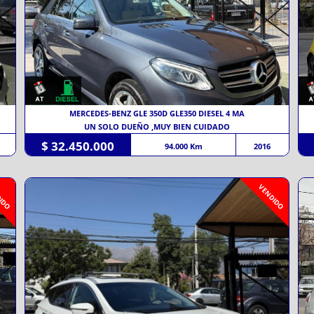
MERCEDES-BENZ GLE 350D GLE350 DIESEL 4 MA
UN SOLO DUEÑO ,MUY BIEN CUIDADO
$ 32.450.000
94.000 Km
2016
IDO
VENDIDO