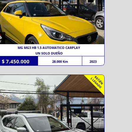
MG MG3 HB 1.5 AUTOMATICO CARPLAY
UN SOLO DUEÑO
$ 7.450.000
28.000 Km
2023
R
C
I
É
N
L
E
G
A
D
E
L
O