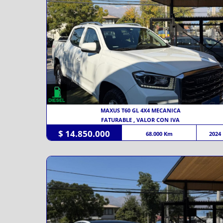
MAXUS T60 GL 4X4 MECANICA
FATURABLE , VALOR CON IVA
$ 14.850.000
68.000 Km
2024