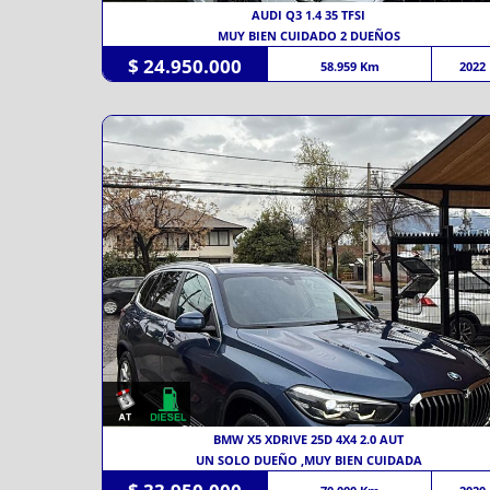
AUDI Q3 1.4 35 TFSI
MUY BIEN CUIDADO 2 DUEÑOS
$ 24.950.000
58.959 Km
2022
BMW X5 XDRIVE 25D 4X4 2.0 AUT
UN SOLO DUEÑO ,MUY BIEN CUIDADA