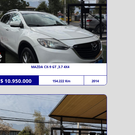
MAZDA CX-9 GT ,3.7 4X4
$ 10.950.000
154.222 Km
2014