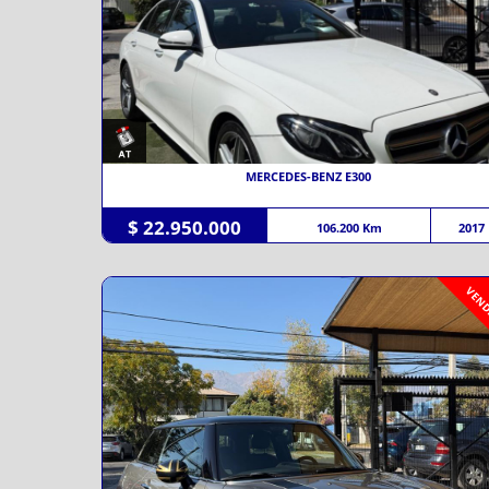
MERCEDES-BENZ E300
$ 22.950.000
106.200 Km
2017
VEND