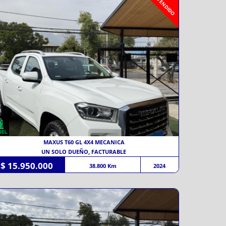
VENDIDO
MAXUS T60 GL 4X4 MECANICA
UN SOLO DUEÑO, FACTURABLE
$ 15.950.000
38.800 Km
2024