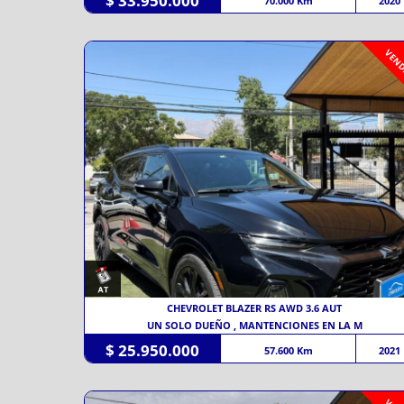
$ 33.950.000
70.000 Km
2020
VEND
CHEVROLET BLAZER RS AWD 3.6 AUT
UN SOLO DUEÑO , MANTENCIONES EN LA M
$ 25.950.000
57.600 Km
2021