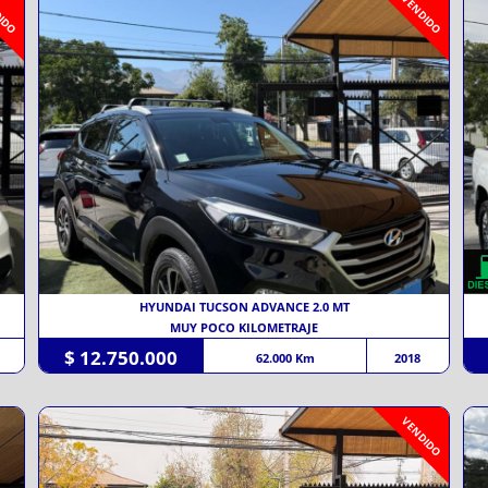
IDO
VENDIDO
HYUNDAI TUCSON ADVANCE 2.0 MT
MUY POCO KILOMETRAJE
$ 12.750.000
62.000 Km
2018
VENDIDO