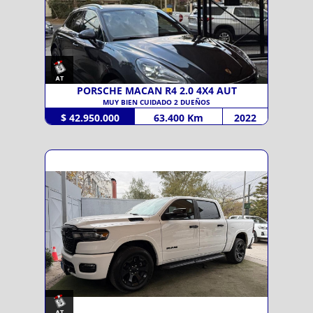
PORSCHE MACAN R4 2.0 4X4 AUT
MUY BIEN CUIDADO 2 DUEÑOS
$ 42.950.000
63.400 Km
2022