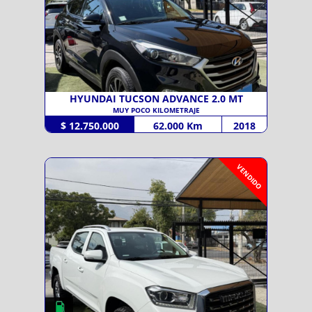
HYUNDAI TUCSON ADVANCE 2.0 MT
MUY POCO KILOMETRAJE
$ 12.750.000
62.000 Km
2018
VENDIDO