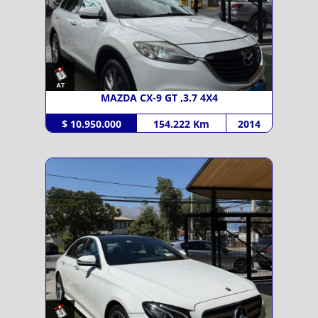
MAZDA CX-9 GT ,3.7 4X4
$ 10.950.000
154.222 Km
2014