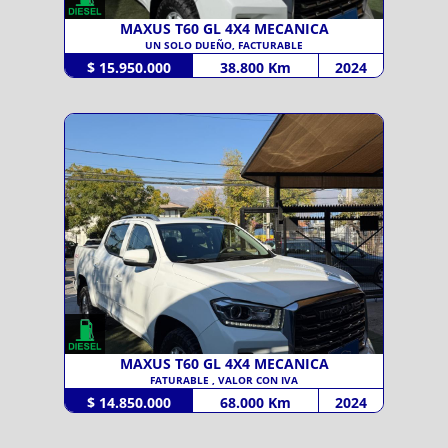
MAXUS T60 GL 4X4 MECANICA
UN SOLO DUEÑO, FACTURABLE
$ 15.950.000
38.800 Km
2024
MAXUS T60 GL 4X4 MECANICA
FATURABLE , VALOR CON IVA
$ 14.850.000
68.000 Km
2024