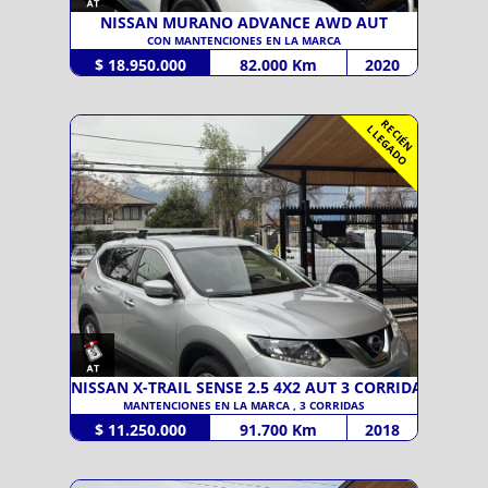
NISSAN MURANO ADVANCE AWD AUT
CON MANTENCIONES EN LA MARCA
$ 18.950.000
82.000 Km
2020
R
C
I
É
N
L
E
G
A
D
E
L
O
NISSAN X-TRAIL SENSE 2.5 4X2 AUT 3 CORRIDA
MANTENCIONES EN LA MARCA , 3 CORRIDAS
$ 11.250.000
91.700 Km
2018