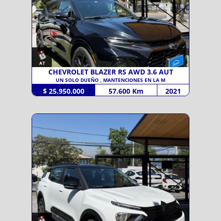
CHEVROLET BLAZER RS AWD 3.6 AUT
UN SOLO DUEÑO , MANTENCIONES EN LA M
$ 25.950.000
57.600 Km
2021