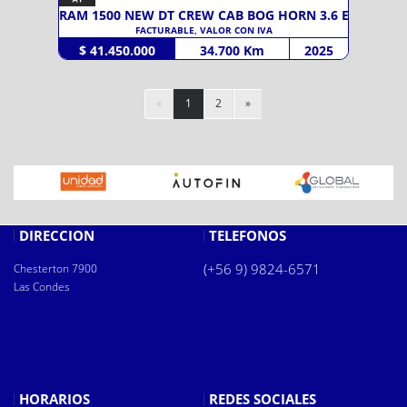
RAM 1500 NEW DT CREW CAB BOG HORN 3.6 E- T
FACTURABLE, VALOR CON IVA
$ 41.450.000
34.700 Km
2025
«
1
2
»
DIRECCIÓN
TELÉFONOS
(+56 9) 9824-6571
Chesterton 7900
Las Condes
HORARIOS
REDES SOCIALES