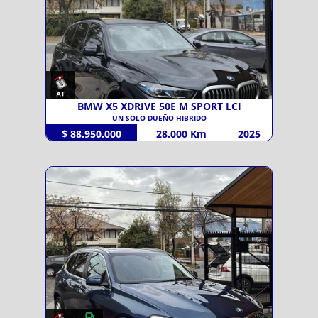
BMW X5 XDRIVE 50E M SPORT LCI
UN SOLO DUEÑO HIBRIDO
$ 88.950.000
28.000 Km
2025