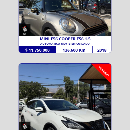
MINI F56 COOPER F56 1.5
AUTOMATICO MUY BIEN CUIDADO
$ 11.750.000
136.600 Km
2018
VENDIDO