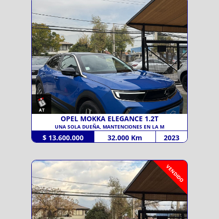
OPEL MOKKA ELEGANCE 1.2T
UNA SOLA DUEÑA, MANTENCIONES EN LA M
$ 13.600.000
32.000 Km
2023
VENDIDO