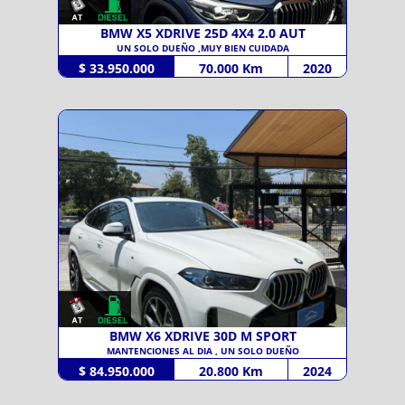
BMW X5 XDRIVE 25D 4X4 2.0 AUT
UN SOLO DUEÑO ,MUY BIEN CUIDADA
$ 33.950.000
70.000 Km
2020
BMW X6 XDRIVE 30D M SPORT
MANTENCIONES AL DIA , UN SOLO DUEÑO
$ 84.950.000
20.800 Km
2024