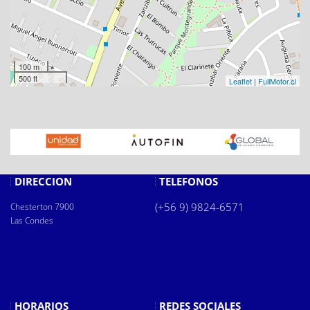
100 m
500 ft
Leaflet
|
FullMotor.cl
DIRECCIÓN
TELÉFONOS
(+56 9) 9824-6571
Chesterton 7900
Las Condes
HORARIOS
REDES SOCIALES