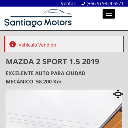
Ventas
Ventas
(+56 9) 9824 6571
(+56 9) 9824 6571
Toggle
navigation
Vehículo Vendido
MAZDA 2 SPORT 1.5 2019
EXCELENTE AUTO PARA CIUDAD
MECÁNICO 58.200 Km