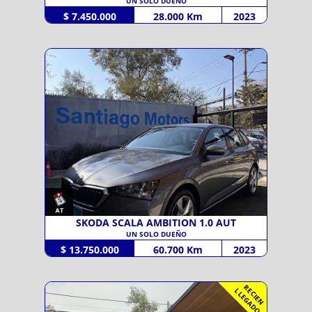
UN SOLO DUEÑO
$ 7.450.000
28.000 Km
2023
SKODA SCALA AMBITION 1.0 AUT
UN SOLO DUEÑO
$ 13.750.000
60.700 Km
2023
R
C
I
E
N
L
E
G
A
D
E
L
O